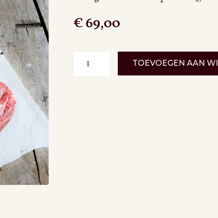
€
69,00
Pincanha
TOEVOEGEN AAN W
|
Staartstuk
aantal