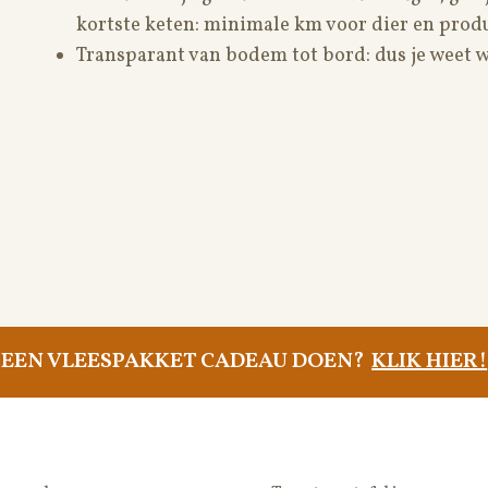
kortste keten: minimale km voor dier en produ
Transparant van bodem tot bord: dus je weet wa
EEN VLEESPAKKET CADEAU DOEN?
KLIK HIER!