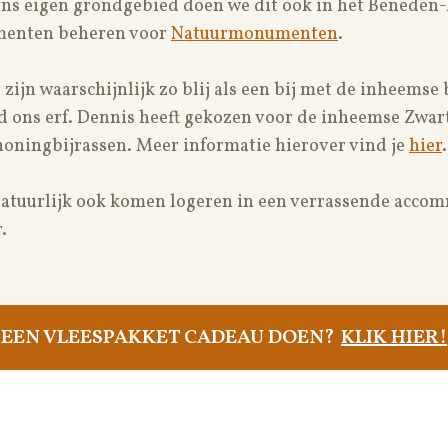
ons eigen grondgebied doen we dit ook in het Beneden-
menten beheren voor
Natuurmonumenten
.
zijn waarschijnlijk zo blij als een bij met de inheemse
d ons erf. Dennis heeft gekozen voor de inheemse Zwart
oningbijrassen. Meer informatie hierover vind je
hier
.
 natuurlijk ook komen logeren in een verrassende acco
.
EEN VLEESPAKKET CADEAU DOEN?
KLIK HIER!