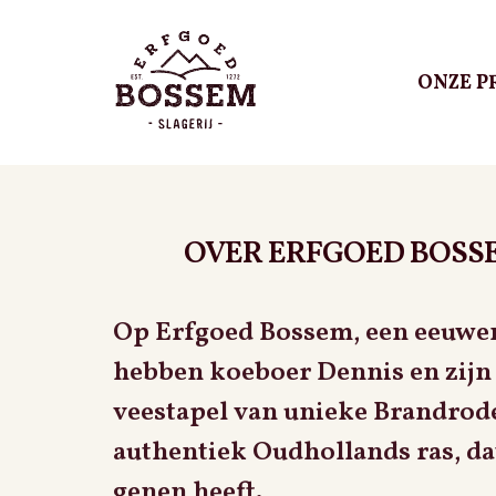
ONZE P
Ga
Ga
door
direct
ONZE PRODUCTEN
naar
naar
navigatie
de
VAN EIGEN ERF
inhoud
OVER ERFGOED BOSS
ERFGOED BOSSEM
Op Erfgoed Bossem, een eeuwenou
TWENTSE TABLE D’H
hebben koeboer Dennis en zijn
BUURBOEREN
veestapel van unieke Brandro
authentiek Oudhollands ras, dat
CONTACT
genen heeft.