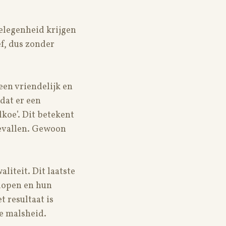
gelegenheid krijgen
ef, dus zonder
een vriendelijk en
rdat er een
koe’. Dit betekent
bevallen. Gewoon
liteit. Dit laatste
 lopen en hun
t resultaat is
ne malsheid.