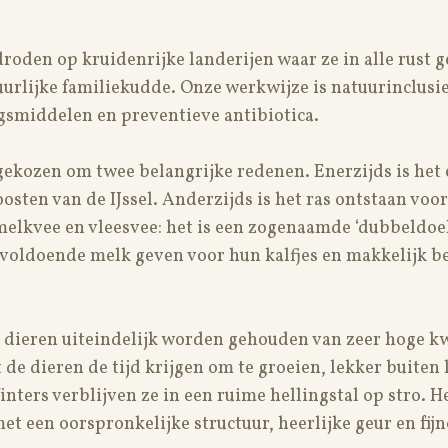
roden op kruidenrijke landerijen waar ze in alle rust 
uurlijke familiekudde. Onze werkwijze is natuurinclusi
gsmiddelen en preventieve antibiotica.
ekozen om twee belangrijke redenen. Enerzijds is het 
osten van de IJssel. Anderzijds is het ras ontstaan voo
melkvee en vleesvee: het is een zogenaamde ‘dubbeldoel
 voldoende melk geven voor hun kalfjes en makkelijk 
 dieren uiteindelijk worden gehouden van zeer hoge kwa
t de dieren de tijd krijgen om te groeien, lekker buiten
inters verblijven ze in een ruime hellingstal op stro. He
t een oorspronkelijke structuur, heerlijke geur en fij