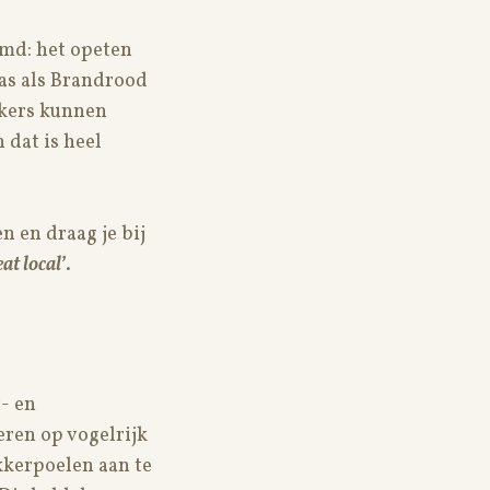
emd: het opeten
ras als Brandrood
kkers kunnen
 dat is heel
n en draag je bij
eat local’
.
- en
eren op vogelrijk
kkerpoelen aan te