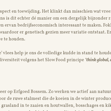
espect en toewijding. Het klinkt dan misschien wat vre
ens is dit echter dé manier om een dergelijk bijzonder 
en ervan bedrijfseconomisch interessant te maken. Fo
aardoor er genetisch gezien meer variatie ontstaat. En
e te houden.
 vlees help je ons de volledige kudde in stand te houde
iversiteit volgens het Slow Food principe
‘think global, 
eer op Erfgoed Bossem. Zo werken we actief aan natuur
or de ruwe stalmest die de koeien in de winter produc
 grasland in te zaaien en houtwallen, bosschages en ki