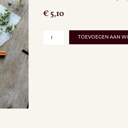
€
5,10
Ossenstaart
TOEVOEGEN AAN W
aantal