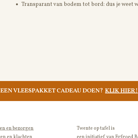
Transparant van bodem tot bord: dus je weet wa
EEN VLEESPAKKET CADEAU DOEN?
KLIK HIER!
len en bezorgen
Twente op tafel is
en en klachten
een
initiatief van
Erfgoed 