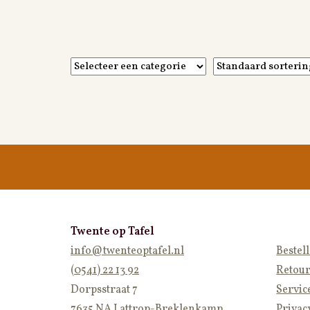
Twente op Tafel
info@twenteoptafel.nl
Bestel
(0541) 22 13 92
Retour
Dorpsstraat 7
Servic
7635 NA Lattrop-Breklenkamp
Privac