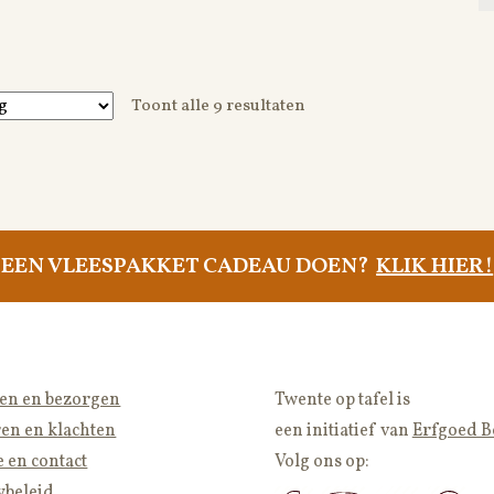
Toont alle 9 resultaten
EEN VLEESPAKKET CADEAU DOEN?
KLIK HIER!
len en bezorgen
Twente op tafel is
en en klachten
een
initiatief van
Erfgoed 
e en contact
Volg ons op:
ybeleid