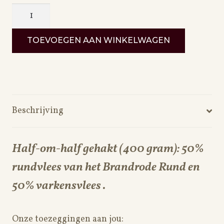
Half-
om-
half
TOEVOEGEN AAN WINKELWAGEN
gehakt
aantal
Beschrijving
Half-om-half gehakt (400 gram): 50%
rundvlees van het Brandrode Rund en
50% varkensvlees .
Onze toezeggingen aan jou: